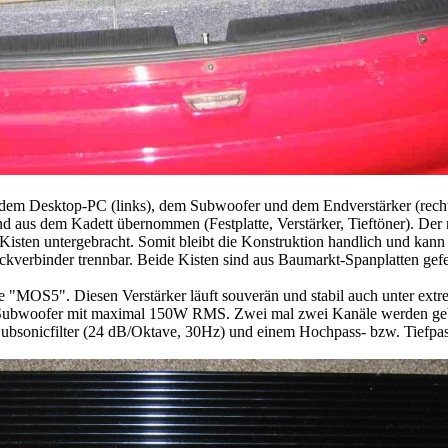
dem Desktop-PC (links), dem Subwoofer und dem Endverstärker (recht
 aus dem Kadett übernommen (Festplatte, Verstärker, Tieftöner). Der 
Kisten untergebracht. Somit bleibt die Konstruktion handlich und kan
ckverbinder trennbar. Beide Kisten sind aus Baumarkt-Spanplatten gef
ve "MOS5". Diesen Verstärker läuft souverän und stabil auch unter ex
 Subwoofer mit maximal 150W RMS. Zwei mal zwei Kanäle werden geb
bsonicfilter (24 dB/Oktave, 30Hz) und einem Hochpass- bzw. Tiefpassf