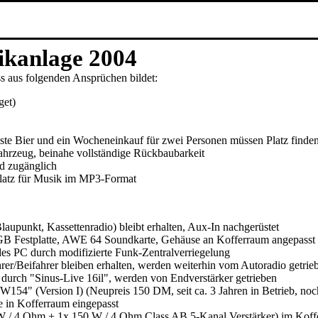
age 2004
 aus folgenden Ansprüchen bildet:
get)
iste Bier und ein Wocheneinkauf für zwei Personen müssen Platz finde
hrzeug, beinahe vollständige Rückbaubarkeit
nd zugänglich
latz für Musik im MP3-Format
aupunkt, Kassettenradio) bleibt erhalten, Aux-In nachgerüstet
GB Festplatte, AWE 64 Soundkarte, Gehäuse an Kofferraum angepasst
des PC durch modifizierte Funk-Zentralverriegelung
hrer/Beifahrer bleiben erhalten, werden weiterhin vom Autoradio getrie
 durch "Sinus-Live 16il", werden von Endverstärker getrieben
154" (Version I) (Neupreis 150 DM, seit ca. 3 Jahren in Betrieb, noc
e in Kofferraum eingepasst
/ 4 Ohm + 1x 150 W / 4 Ohm Class AB 5-Kanal Verstärker) im Kofferr