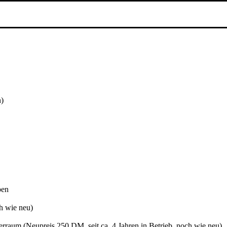
n)
ben
h wie neu)
aum (Neupreis 250 DM, seit ca. 4 Jahren in Betrieb, noch wie neu)