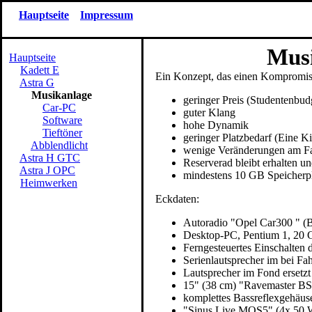
Hauptseite
Impressum
Musikanl
Hauptseite
Kadett E
Ein Konzept, das einen Kompromiss
Astra G
Musikanlage
geringer Preis (Studentenbud
Car-PC
guter Klang
Software
hohe Dynamik
Tieftöner
geringer Platzbedarf (Eine K
Abblendlicht
wenige Veränderungen am Fa
Astra H GTC
Reserverad bleibt erhalten u
Astra J OPC
mindestens 10 GB Speicherp
Heimwerken
Eckdaten:
Autoradio "Opel Car300 " (Bl
Desktop-PC, Pentium 1, 20 
Ferngesteuertes Einschalten 
Serienlautsprecher im bei Fa
Lautsprecher im Fond ersetzt
15" (38 cm) "Ravemaster BSW
komplettes Bassreflexgehäus
"Sinus Live MOS5" (4x 50 W 