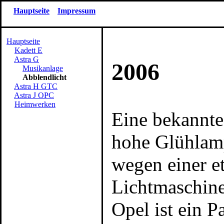
Hauptseite
Impressum
Abblend
Hauptseite
Kadett E
Astra G
2006
Musikanlage
Abblendlicht
Astra H GTC
Astra J OPC
Heimwerken
Eine bekannte 
hohe Glühlamp
wegen einer e
Lichtmaschin
Opel ist ein P